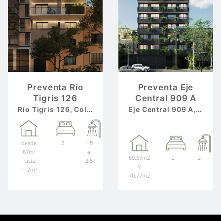
Preventa Río
Preventa Eje
Tigris 126
Central 909 A
Río Tigris 126, Col. Cuauhtémoc, entre Río Lerma y Río Pánuco, C.P. 06500, Alcaldía Cuauhtémoc.
Eje Central 909 A, Colonia Portales Sur, Alcaldía Benito Juárez, entre Pirineos y Popocatépetl
desde
2
1.5
67m²
a
69.57m2
2
2
hasta
2.5
Y
112m²
70.77m2