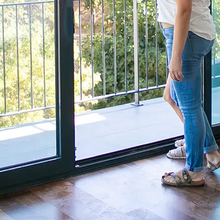
¿Eres Constructor, Desarrollador o tienes
un Grupo de inversionistas?
Te ayudamos con:
Estudio de mercado por zona.
Precio por m2.
Estrategias para pago de enganche.
Vendedores capacitados.
Guardias de sombrilla y telefónica los 365 días.
Broker hipotecarios con todos los bancos e Infonavit.
Contrato de promesa Compra-Venta.
Administración de pagos.
Escrituración con notarias especializadas.