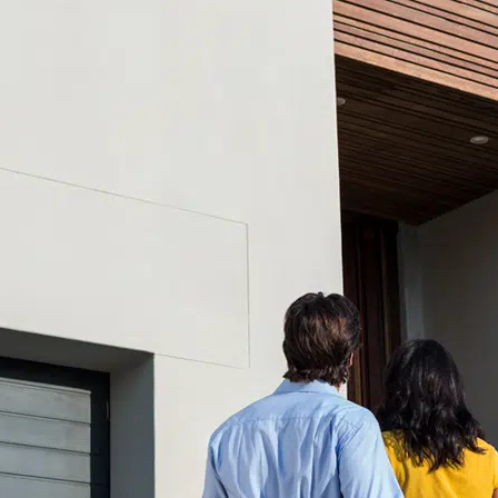
Te asesoramos sin costo
¡Llamamos o
mándanos un mensaje por correo o
WhatsApp! Atenderemos todas tus dudas.
La
mejor propiedad de acuerdo a tu
presupuesto
Para nosotros lo mas importante