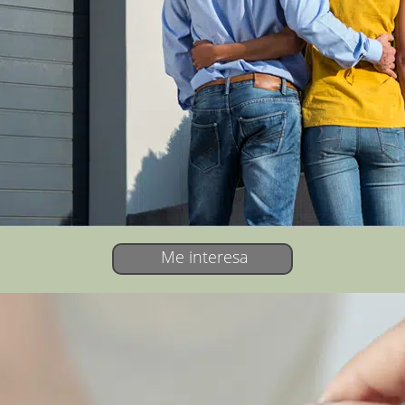
es encontrar opciones de acuerdo a tus
necesidades particulares.
Nosotros nos
encargamos del papeleo
Somos especialistas
en contratos, administración de proyectos y
escrituraciones, ya que contamos con
Notarias especializadas, las cuales trabajan
con todos los bancos de la CDMX.
Me interesa