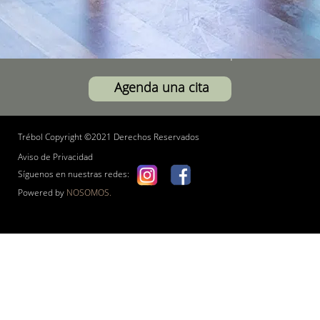
LLama y agenda una cita, de apoyaremos para
potencializar tu proyecto y lograr un exitoso
retorno de tu inversión en el menor tiempo.
Agenda una cita
Trébol Copyright ©2021 Derechos Reservados
Aviso de Privacidad
Síguenos en nuestras redes:
Powered by
NOSOMOS.