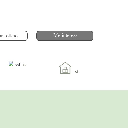
Me interesa
r folleto
si
si