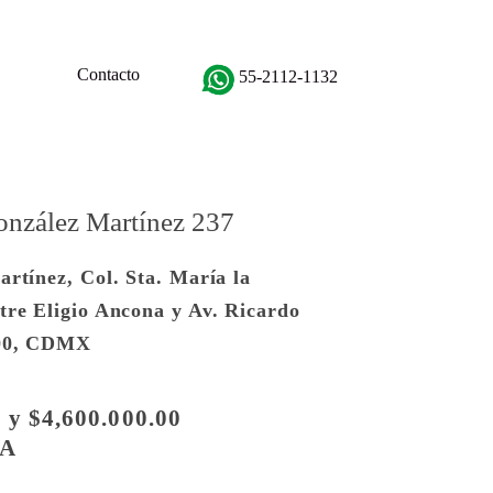
Contacto
55-2112-1132
onzález Martínez 237
rtínez, Col. Sta. María la
tre Eligio Ancona y Av. Ricardo
400, CDMX
 y $4,600.000.00
TA