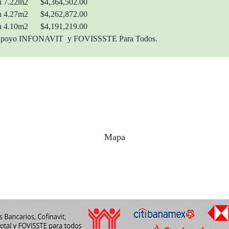
lcón 7.22m2 $4,364,502.00
lcón 4.27m2 $4,262,872.00
lcón 4.10m2 $4,191,219.00
t, Apoyo INFONAVIT y FOVISSSTE Para Todos.
Mapa