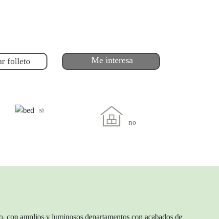
Me interesa
r folleto
si
no
no, con amplios y luminosos departamentos con acabados de