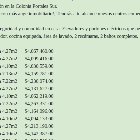
ón en la Colonia Portales Sur.
 con más auge inmobiliario!, Tendrás a tu alcance nuevos centros comerci
seguridad y comodidad en casa. Elevadores y portones eléctricos que per
dor, cocina equipada, área de lavado, 2 recámaras, 2 baños completo
lcón 4.27m2 $4,067,460.00
lcón 4.27m2 $4,099,416.00
lcón 4.10m2 $4,030,559.00
lcón 7.13m2 $4,159,781.00
lcón 7.22m2 $4,230,074.00
lcón 4.27m2 $4,131,627.00
lcón 4.10m2 $4,062,219.00
lcón 7.22m2 $4,263,331.00
lcón 4.27m2 $4,164,096.00
lcón 4.10m2 $4,094,133.00
lcón 4.27m2 $4,213,190.00
lcón 4.10m2 $4,142,387.00